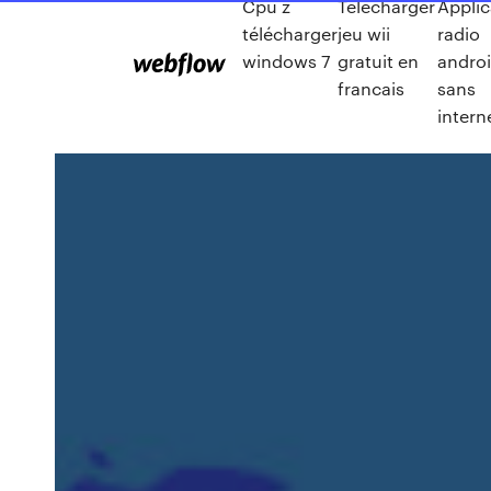
Cpu z
Telecharger
Applic
télécharger
jeu wii
radio
windows 7
gratuit en
andro
francais
sans
intern