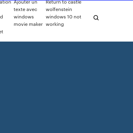
ation
Ajouter un
Return to castle
texte avec
wolfenstein
id
windows
windows 10 not
movie maker
working
et